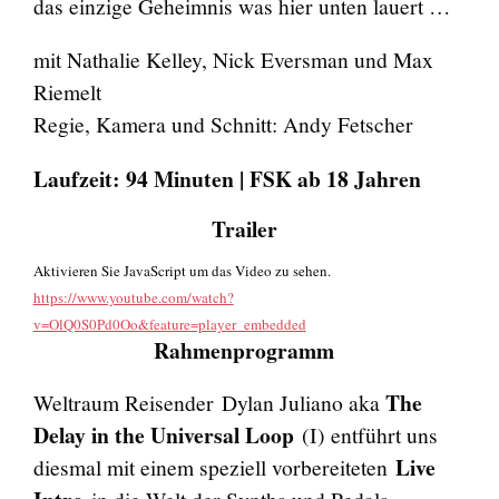
das einzige Geheimnis was hier unten lauert …
mit Nathalie Kelley, Nick Eversman und Max
Riemelt
Regie, Kamera und Schnitt: Andy Fetscher
Laufzeit: 94 Minuten | FSK ab 18 Jahren
Trailer
Aktivieren Sie JavaScript um das Video zu sehen.
https://www.youtube.com/watch?
v=OlQ0S0Pd0Oo&feature=player_embedded
Rahmenprogramm
The
Weltraum Reisender Dylan Juliano aka
Delay in the Universal Loop
(I) entführt uns
Live
diesmal mit einem speziell vorbereiteten
in die Welt der Synths und Pedals.