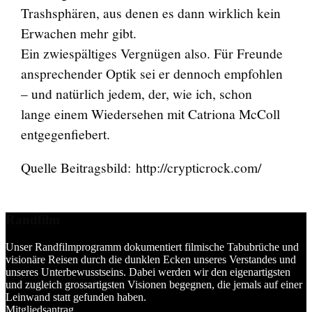
Trashsphären, aus denen es dann wirklich kein
Erwachen mehr gibt.
Ein zwiespältiges Vergnügen also. Für Freunde
ansprechender Optik sei er dennoch empfohlen
– und natürlich jedem, der, wie ich, schon
lange einem Wiedersehen mit Catriona McColl
entgegenfiebert.
Quelle Beitragsbild: http://crypticrock.com/
Randfilm
Unser Randfilmprogramm dokumentiert filmische Tabubrüche und
visionäre Reisen durch die dunklen Ecken unseres Verstandes und
unseres Unterbewusstseins. Dabei werden wir den eigenartigsten
und zugleich grossartigsten Visionen begegnen, die jemals auf einer
Leinwand statt gefunden haben.
Mitgliedsantrag