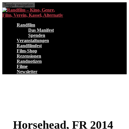
Toggle navigation
Randfilm
Das Manifest
Spenden
Veranstaltungen
Randfilmfest
Film-Shop
Rezensionen
Randnotizen
Filme
Newsletter
Horsehead, FR 2014