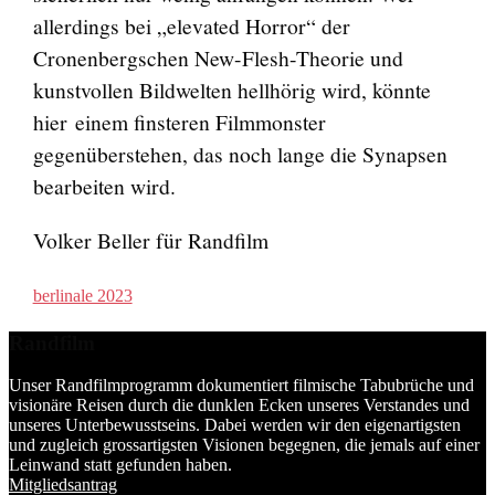
allerdings bei „elevated Horror“ der
Cronenbergschen New-Flesh-Theorie und
kunstvollen Bildwelten hellhörig wird, könnte
hier einem finsteren Filmmonster
gegenüberstehen, das noch lange die Synapsen
bearbeiten wird.
Volker Beller für Randfilm
berlinale 2023
Randfilm
Unser Randfilmprogramm dokumentiert filmische Tabubrüche und
visionäre Reisen durch die dunklen Ecken unseres Verstandes und
unseres Unterbewusstseins. Dabei werden wir den eigenartigsten
und zugleich grossartigsten Visionen begegnen, die jemals auf einer
Leinwand statt gefunden haben.
Mitgliedsantrag