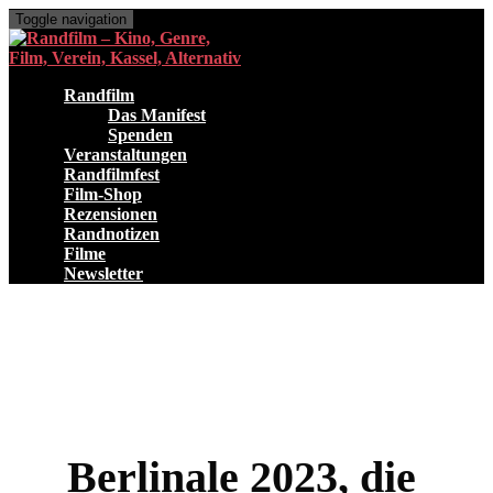
Toggle navigation
Randfilm
Das Manifest
Spenden
Veranstaltungen
Randfilmfest
Film-Shop
Rezensionen
Randnotizen
Filme
Newsletter
Berlinale 2023, die